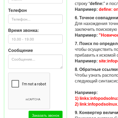
строку “
define:
” и по
Телефон
Например:
define: 
6. Точное совпадени
Для нахождения точно
Время звонка:
заключить поисковую
Например:
"Новичо
7. Поиск по определ
Сообщение
чтобы осуществить по
прибавить к искомой 
Например:
site:inf
8. Обратные ссылки
Чтобы узнать располо
следующий синтаксис:
Например:
1) links:infopodsolnu
2) link:infopodsolnux
9. Конвертер величи
Заказать звонок