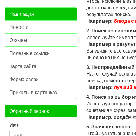
Чтобы исключить из по
достаточно перед ним
Навигация
результатах поиска.
Например:
блюда с
Новости
2. Поиск по синоним
Используйте символ “
Отзывы
Например в результ
Вы увидите все ссыл
Полезные ссылки
ни одно из них не буд
Карта сайта
3. Неопределённый 
На тот случай если в
Форма связи
поиска, поможет опер
Например:
лучший а
Приколы в картинках
4. Поиск на выбор и
Используя оператор “
Обратный звонок
сочетаниям фраз, зам
Например, введём ф
Имя
5. Значение слова.
Чтобы узнать значени