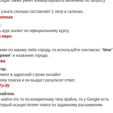
ogle также умеет конвертировать величины по запросу
узнать сколько составляет 1 литр в галонах.
аллонах
.
ть курс валют по официальному курсу.
в евро
емя по какому либо городу, то используйте синтаксис: “
time
”
ремя
" и название города.
ква
тор.
умеет в адресной строке онлайн!
оку поиска и он выдаст результат ответ.
7)+35
файлов.
найти что то по конкретному типу файла, то у Google есть
оторый осуществляет поиск по заданному расширению