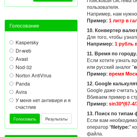
Поисковая система Go
пользователя.
Например, нам нужно 
Пример:
1 литр в г
Голосование
10. Конвертер валют
Для того, чтобы узна
Kaspersky
Например:
1 рубль 
Dr-web
11. Время по городу.
Avast
Если хотите узнать вр
Nod-32
или русский аналог "
в
Пример:
время Мос
Norton AntiVirus
Panda
12. Google калькуля
Google даже считать 
Avira
Вбиваем пример в стр
У меня нет антивиря и я
Пример:
sin30*(67-4/
счастлив
13. Поиск по типам 
Голосовать
Результаты
Если вам необходимо 
оператор “
filetype:
” к
файла.