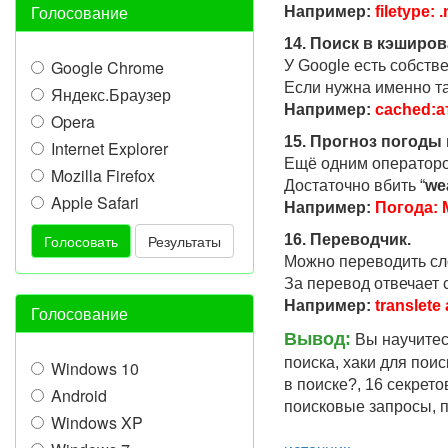
Голосование
Например:
filetype:
14. Поиск в кэширо
Google Chrome
У Google есть собств
Если нужна именно та
Яндекс.Браузер
Например:
cached:а
Opera
15. Прогноз погоды 
Internet Explorer
Ещё одним операторо
Mozilla Firefox
Достаточно вбить “
we
Apple Safari
Например:
Погода: 
Голосовать
Результаты
16. Переводчик.
Можно переводить сло
За перевод отвечает 
Например:
translete
Голосование
Вывод:
Вы научитесь
поиска, хаки для поис
Windows 10
в поиске?, 16 секрето
Android
поисковые запросы, п
Windows XP